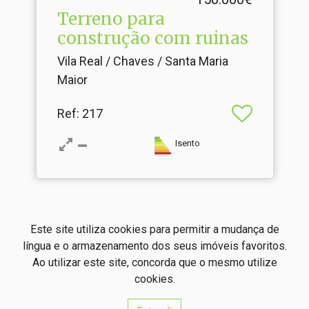
Terreno para
construção com ruinas
Vila Real / Chaves / Santa Maria
Maior
Ref
: 217
Isento
2
3
4
5
6
Este site utiliza cookies para permitir a mudança de
língua e o armazenamento dos seus imóveis favoritos.
Ao utilizar este site, concorda que o mesmo utilize
cookies.
Referência Imobiliária