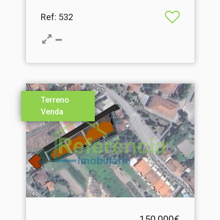
Ref
: 532
Terreno
Venda
150.000€