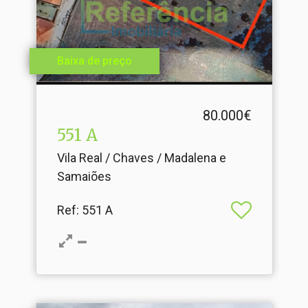
Baixa de preço
80.000€
551 A
Vila Real / Chaves / Madalena e
Samaiões
Ref
: 551 A