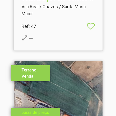
da cidade
Vila Real / Chaves / Santa Maria
Maior
Ref
: 47
Terreno
Venda
baixa de preço