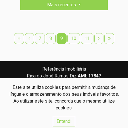
Mais recentes
7
8
9
10
11
Referência Imobiliária
Ricardo José Ramos Diz
AMI: 17847
Este site utiliza cookies para permitir a mudança de
Centros de Resolução de Litígios
Política de Privacidade
língua e o armazenamento dos seus imóveis favoritos.
Livro de Reclamações
Ao utilizar este site, concorda que o mesmo utilize
cookies.
Website e CRM Imobiliário
Entendi
Powered by
©2026