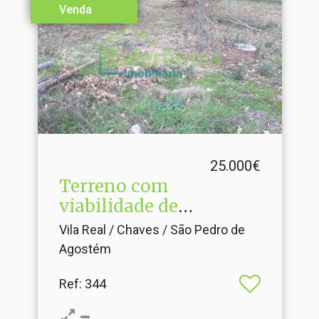
Venda
25.000€
Terreno com
viabilidade de
Construção
Vila Real / Chaves / São Pedro de
Agostém
Ref
: 344