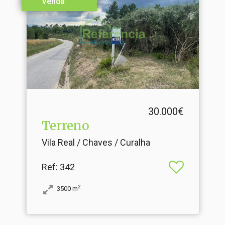
Venda
30.000€
Terreno
Vila Real / Chaves / Curalha
Ref
: 342
2
3500
m