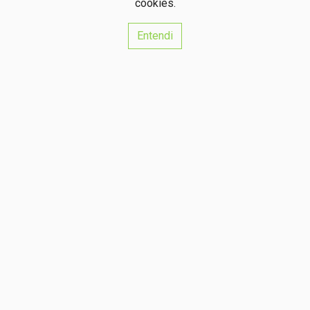
cookies.
Isento
Entendi
1
2
3
Referência Imobiliária
Ricardo José Ramos Diz
AMI: 17847
Centros de Resolução de Litígios
Política de Privacidade
Livro de Reclamações
Website e CRM Imobiliário