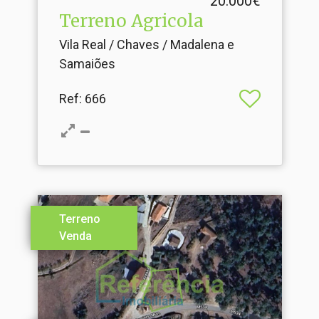
20.000€
Terreno Agricola
Vila Real / Chaves / Madalena e
Samaiões
Ref
: 666
Terreno
Venda