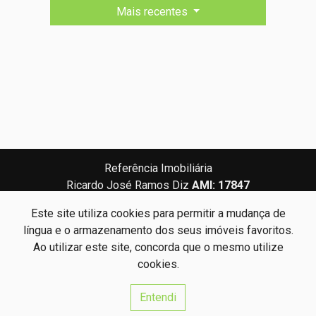
Mais recentes
Referência Imobiliária
Ricardo José Ramos Diz
AMI: 17847
Este site utiliza cookies para permitir a mudança de
Centros de Resolução de Litígios
Política de Privacidade
língua e o armazenamento dos seus imóveis favoritos.
Livro de Reclamações
Ao utilizar este site, concorda que o mesmo utilize
cookies.
Website e CRM Imobiliário
Entendi
Powered by
©2026