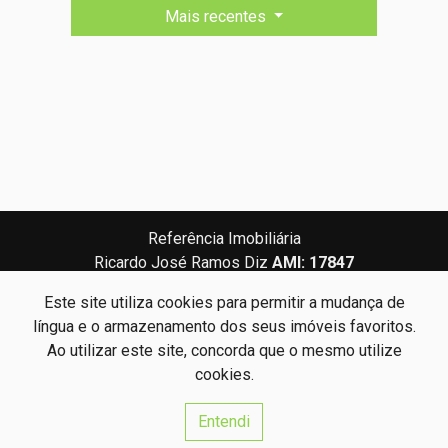
Mais recentes
Referência Imobiliária
Ricardo José Ramos Diz
AMI: 17847
Este site utiliza cookies para permitir a mudança de
Centros de Resolução de Litígios
Política de Privacidade
língua e o armazenamento dos seus imóveis favoritos.
Livro de Reclamações
Ao utilizar este site, concorda que o mesmo utilize
cookies.
Website e CRM Imobiliário
Entendi
Powered by
©2026