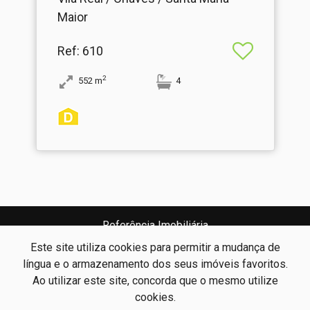
Maior
Ref
: 610
2
552
m
4
Referência Imobiliária
Ricardo José Ramos Diz
AMI: 17847
Este site utiliza cookies para permitir a mudança de
língua e o armazenamento dos seus imóveis favoritos.
Ao utilizar este site, concorda que o mesmo utilize
Centros de Resolução de Litígios
Política de Privacidade
cookies.
Livro de Reclamações