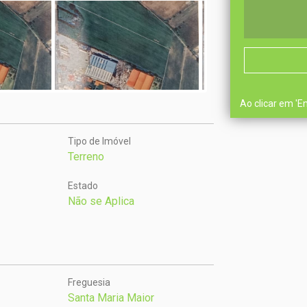
Ao clicar em 'E
Tipo de Imóvel
Terreno
Estado
Não se Aplica
Freguesia
Santa Maria Maior