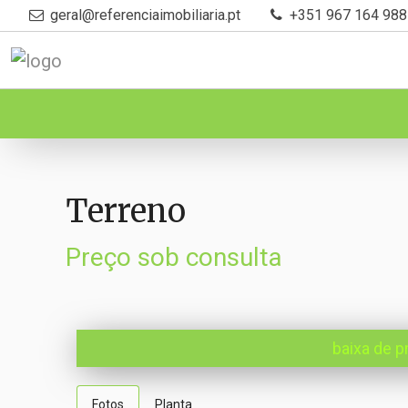
geral@referenciaimobiliaria.pt
+351 967 164 988
Terreno
Preço sob consulta
baixa de p
Fotos
Planta