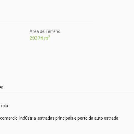
Área de Terreno
2
20374 m
pa
aia.

mercio, indústria ,estradas principais e perto da auto estrada
