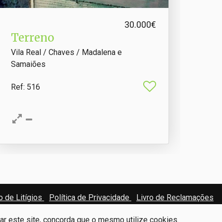
30.000€
Terreno
Vila Real / Chaves / Madalena e
Samaiões
Ref
: 516
 de Litígios
Política de Privacidade
Livro de Reclamações
zar este site, concorda que o mesmo utilize cookies.