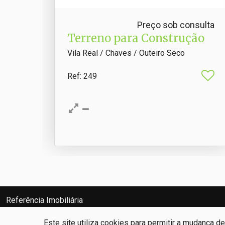
Preço sob consulta
Terreno para Construção
Vila Real / Chaves / Outeiro Seco
Ref
: 249
Referência Imobiliária
Ricardo José Ramos Diz
AMI: 17847
Este site utiliza cookies para permitir a mudança d