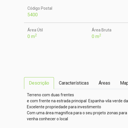
Código Postal
5400
Área Útil
Área Bruta
2
2
0 m
0 m
Descrição
Características
Áreas
Ma
Terreno com duas frentes

e com frente na estrada principal  Espanha-vila verde da r
Excelente propriedade para investimento

Com uma área magnifica para o seu projeto zonas para co