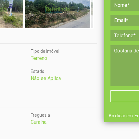
Tipo de Imóvel
Terreno
Estado
Não se Aplica
Freguesia
Ao clicar em 'E
Curalha