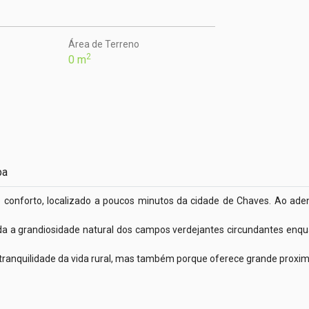
Área de Terreno
2
0 m
pa
e conforto, localizado a poucos minutos da cidade de Chaves. Ao ade
oda a grandiosidade natural dos campos verdejantes circundantes en
 tranquilidade da vida rural, mas também porque oferece grande proximid