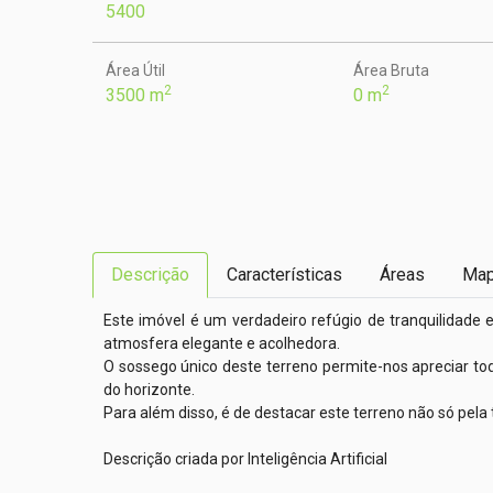
5400
Área Útil
Área Bruta
2
2
3500 m
0 m
Descrição
Características
Áreas
Ma
Este imóvel é um verdadeiro refúgio de tranquilidade 
atmosfera elegante e acolhedora.

O sossego único deste terreno permite-nos apreciar t
do horizonte.

Para além disso, é de destacar este terreno não só pela
Descrição criada por Inteligência Artificial