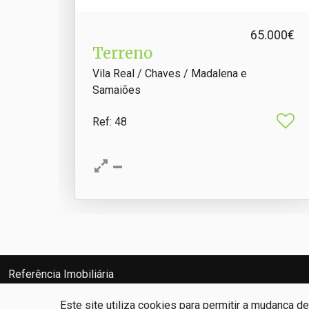
65.000€
Terreno
Vila Real / Chaves / Madalena e
Samaiões
Ref
: 48
Referência Imobiliária
Ricardo José Ramos Diz
AMI: 17847
Este site utiliza cookies para permitir a mudança d