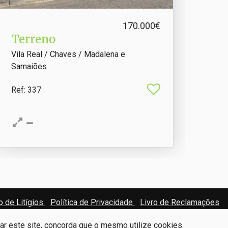
170.000€
Terreno
Vila Real / Chaves / Madalena e
Samaiões
Ref
: 337
 de Litígios
Política de Privacidade
Livro de Reclamações
zar este site, concorda que o mesmo utilize cookies.