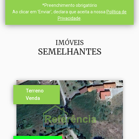
*
Preenchimento obrigatório
Ao clicar em 'Enviar', declara que aceita a nossa
Política de
Privacidade
.
IMÓVEIS
SEMELHANTES
Terreno
Venda