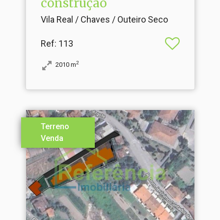
construção
Vila Real / Chaves / Outeiro Seco
Ref
: 113
2
2010
m
Terreno
Venda