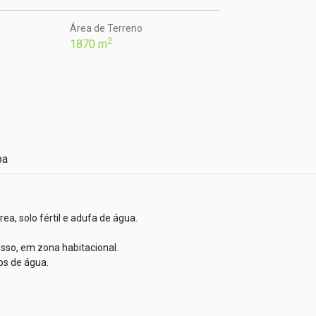
Área de Terreno
2
1870 m
pa
a, solo fértil e adufa de água.

so, em zona habitacional. 

os de água.
