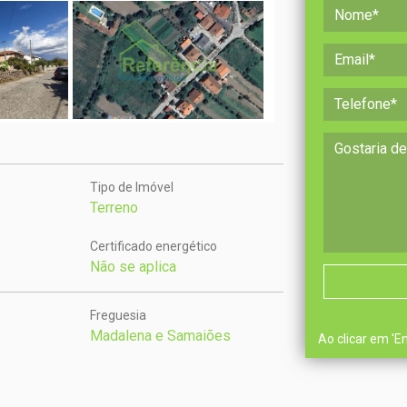
Tipo de Imóvel
Terreno
Certificado energético
Não se aplica
Freguesia
Madalena e Samaiões
Ao clicar em 'E