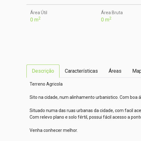
Área Útil
Área Bruta
2
2
0 m
0 m
Descrição
Características
Áreas
Ma
Terreno Agricola

Sito na cidade, num alinhamento urbanistico. Com boa áre
Situado numa das ruas urbanas da cidade, com facil aces
Com relevo plano e solo fértil, possui fácil acesso a pont
Venha conhecer melhor.