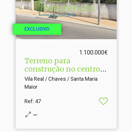
EXCLUSIVO
1.100.000€
Terreno para
construção no centro
da cidade
Vila Real / Chaves / Santa Maria
Maior
Ref
: 47