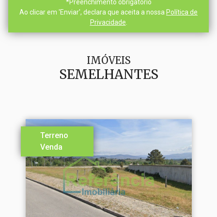
*
Preenchimento obrigatório
Ao clicar em 'Enviar', declara que aceita a nossa
Política de
Privacidade
.
IMÓVEIS
SEMELHANTES
Terreno
Venda