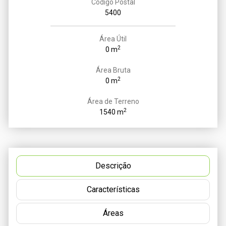
Código Postal
5400
Área Útil
2
0 m
Área Bruta
2
0 m
Área de Terreno
2
1540 m
Descrição
Características
Áreas