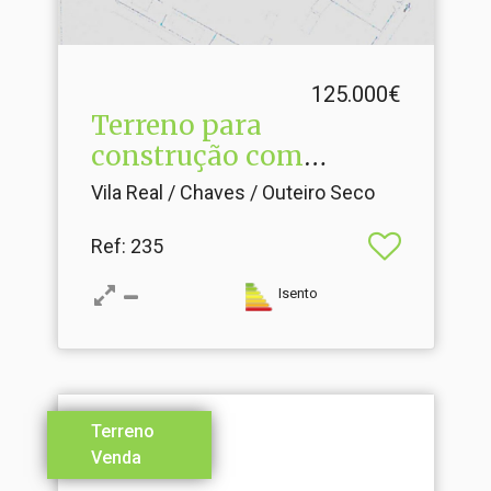
125.000€
Terreno para
construção com
projeto aprovado.​..
Vila Real / Chaves / Outeiro Seco
Ref
: 235
Isento
Terreno
Venda